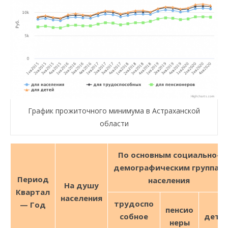
График прожиточного минимума в Астраханской
области
По основным социально-
демографическим группам
Период
населения
На душу
Квартал
населения
трудо
спо
— Год
пенсио
собное
дети
неры