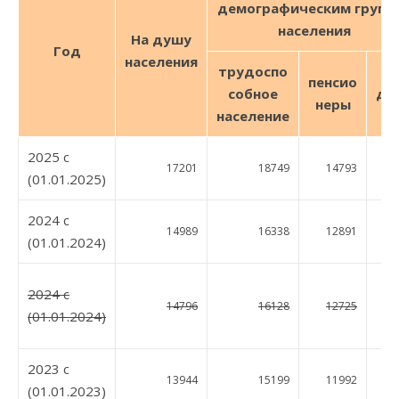
демографическим групп
населения
На душу
Год
населения
трудо
спо
пенсио
собное
де
неры
население
2025 c
17201
18749
14793
16
(01.01.2025)
2024 c
14989
16338
12891
15
(01.01.2024)
2024 c
14796
16128
12725
15
(01.01.2024)
2023 c
13944
15199
11992
14
(01.01.2023)