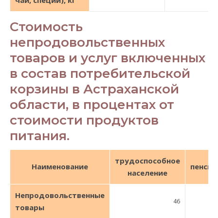
чай, специи), кг
Стоимость
непродовольственных
товаров и услуг включенных
в состав потребительской
корзины в Астраханской
области, в процентах от
стоимости продуктов
питания.
трудоспособное
Наименование
пенсио
население
Непродовольственные
46
товары