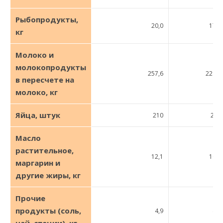
Рыбопродукты,
20,0
17,0
кг
Молоко и
молокопродукты
257,6
224,4
в пересчете на
молоко, кг
Яйца, штук
210
200
Масло
растительное,
12,1
10,0
маргарин и
другие жиры, кг
Прочие
продукты (соль,
4,9
4,1