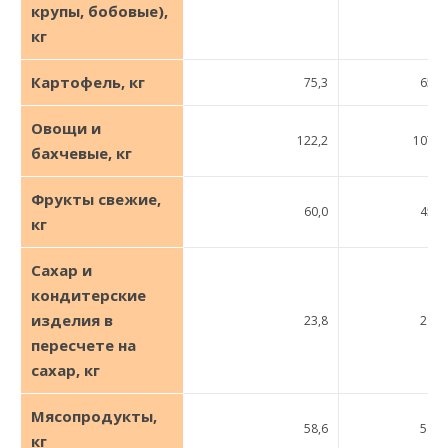
крупы, бобовые),
кг
Картофель, кг
75,3
65,0
Овощи и
122,2
107,0
бахчевые, кг
Фрукты свежие,
60,0
45,0
кг
Сахар и
кондитерские
изделия в
23,8
21,2
пересчете на
сахар, кг
Мясопродукты,
58,6
54,0
кг