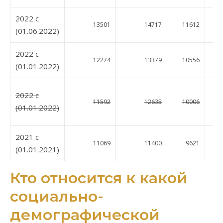
2022 c
13501
14717
11612
14
(01.06.2022)
2022 c
12274
13379
10556
12
(01.01.2022)
2022 c
11592
12635
10006
12
(01.01.2022)
2021 c
11069
11400
9621
11
(01.01.2021)
Кто относится к какой
социально-
демографической