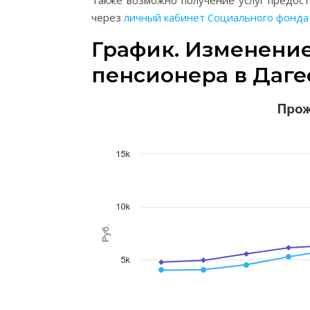
Также возможно получение услуг предос
через
личный кабинет Социального фонда
График. Изменени
пенсионера в Даге