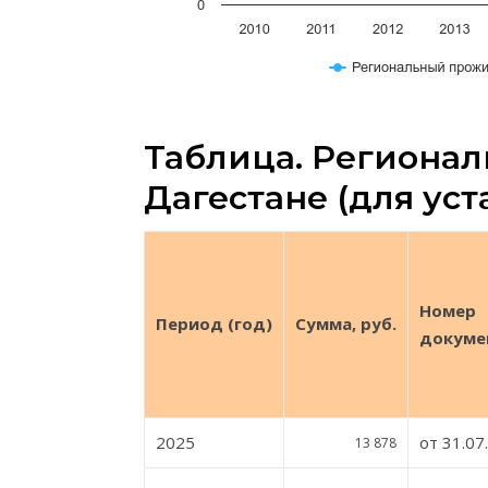
Таблица. Региона
Дагестане (для ус
Номер
Период (год)
Сумма, руб.
докуме
2025
от 31.07
13 878