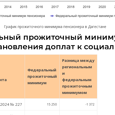
График прожиточного минимума пенсионера в Дагестане
льный прожиточный миним
тановления доплат к социа
Разница между
региональным
Федеральный
и
прожиточный
нта
федеральным
минимум
прожиточным
минимумом
.2024 № 227
15 250
-1 372