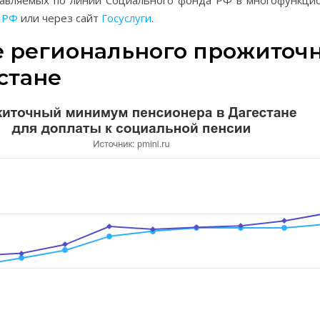
тавляемых по линии Социального фонда РФ в многофункци
 РФ
или через сайт
Госуслуги
.
е регионального прожиточ
стане