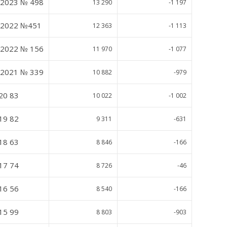
.2023 № 498
13 290
-1 197
2.2022 №451
12 363
-1 113
.2022 № 156
11 970
-1 077
.2021 № 339
10 882
-979
20 83
10 022
-1 002
19 82
9 311
-631
18 63
8 846
-166
17 74
8 726
-46
16 56
8 540
-166
15 99
8 803
-903