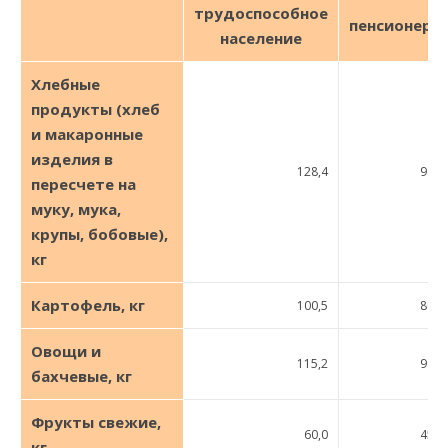
трудоспособное
пенсионеры
население
Хлебные
продукты (хлеб
и макаронные
изделия в
128,4
98,7
пересчете на
муку, мука,
крупы, бобовые),
кг
Картофель, кг
100,5
80,0
Овощи и
115,2
99,0
бахчевые, кг
Фрукты свежие,
60,0
45,0
кг