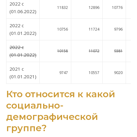
2022 c
11832
12896
10776
11
(01.06.2022)
2022 c
10756
11724
9796
10
(01.01.2022)
2022 c
10158
11072
9381
9
(01.01.2022)
2021 c
9747
10557
9020
9
(01.01.2021)
Кто относится к какой
социально-
демографической
группе?