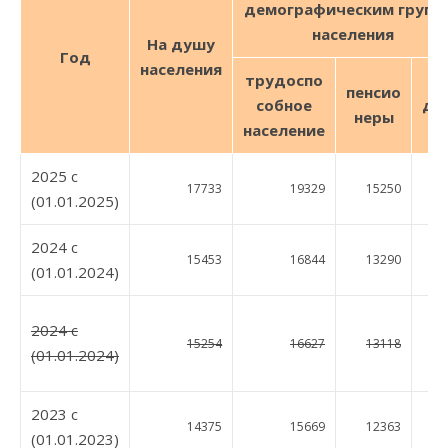
демографическим групп
населения
На душу
Год
населения
трудо
спо
пенсио
собное
де
неры
население
2025 c
17733
19329
15250
17
(01.01.2025)
2024 c
15453
16844
13290
14
(01.01.2024)
2024 c
15254
16627
13118
14
(01.01.2024)
2023 c
14375
15669
12363
14
(01.01.2023)