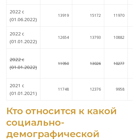
2022 c
13919
15172
11970
13
(01.06.2022)
2022 c
12654
13793
10882
12
(01.01.2022)
2022 c
11950
13026
10277
12
(01.01.2022)
2021 c
11748
12376
9958
11
(01.01.2021)
Кто относится к какой
социально-
демографической