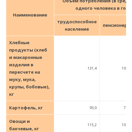
Объем потребления (в средн
одного человека в год)
Наименование
трудоспособное
пенсионеры
население
Хлебные
продукты (хлеб
и макаронные
изделия в
131,4
105,6
пересчете на
муку, мука,
крупы, бобовые),
кг
Картофель, кг
93,0
70,0
Овощи и
115,2
100,0
бахчевые, кг