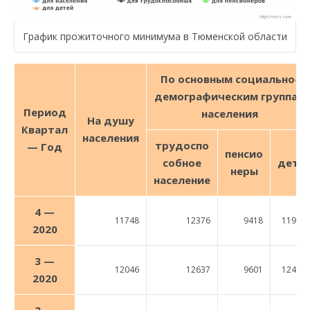
График прожиточного минимума в Тюменской области
По основным социально-
демографическим группам
Период
населения
На душу
Квартал
населения
трудо
спо
— Год
пенсио
собное
дети
неры
население
4 —
11748
12376
9418
11995
2020
3 —
12046
12637
9601
12417
2020
2 —